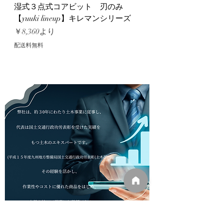
湿式３点式コアビット 刃のみ
【yuuki lineup】キレマンシリーズ
セール価格
￥8,360
より
配送料無料