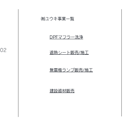
​㈲ユウキ事業一覧
​
・DPFマフラー洗浄
02
​
・遮熱シート販売/施工
​
・無電極ランプ販売/施工
​
建設資材
販売