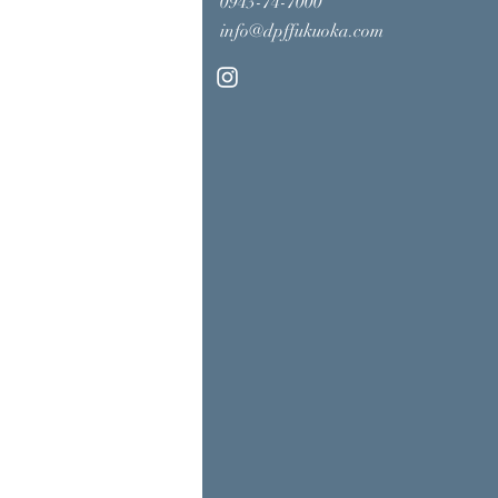
​0943-74-7000
info@dpffukuoka.com