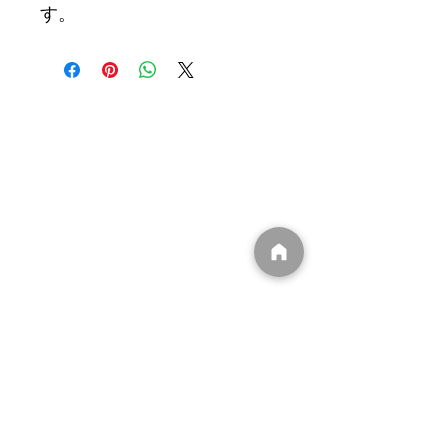
す。
​(有)ユウキ
〒839-1234
福岡県久留米市田主丸町豊城102
​0943-74-7000
info@dpffukuoka.com
​㈲ユウキ事業一覧
​
・DPFマフラー洗浄
​
・遮熱シート販売/施工