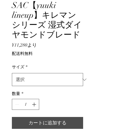
SAC【yuuki
lineup】キレマン
シリーズ 湿式ダイ
ヤモンドブレード
セ
¥11,280
より
ー
配送料無料
ル
価
サイズ
*
格
数量
*
カートに追加する