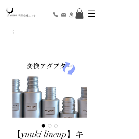
​有限会社ユウキ
【yuuki lineup】キ