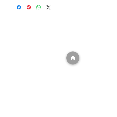
​(有)ユウキ
〒839-1234
福岡県久留米市田主丸町豊城102
​0943-74-7000
info@dpffukuoka.com
​㈲ユウキ事業一覧
​
・DPFマフラー洗浄
​
・遮熱シート販売/施工
​
・無電極ランプ販売/施工