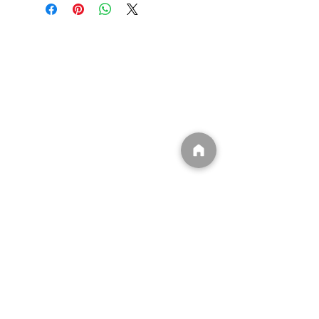
​(有)ユウキ
〒839-1234
福岡県久留米市田主丸町豊城102
​0943-74-7000
info@dpffukuoka.com
​㈲ユウキ事業一覧
​
・DPFマフラー洗浄
​
・遮熱シート販売/施工
​
・無電極ランプ販売/施工