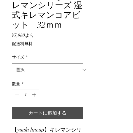
レマンシリーズ 湿
式キレマンコアビ
ット 32ｍｍ
セ
¥7,980
より
ー
配送料無料
ル
価
サイズ
*
格
数量
*
カートに追加する
【yuuki lineup】キレマンシリ