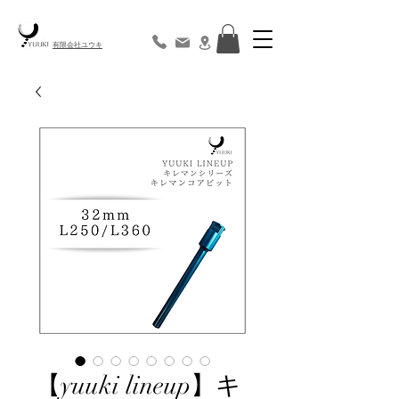
​有限会社ユウキ
【yuuki lineup】キ