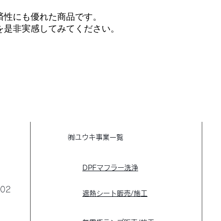
済性にも優れた商品です。
を是非実感してみてください。
​㈲ユウキ事業一覧
​
・DPFマフラー洗浄
02
​
・遮熱シート販売/施工