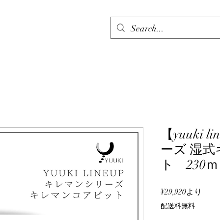
【yuuki
ーズ 湿
ト 230
セ
¥29,920
より
ー
配送料無料
ル