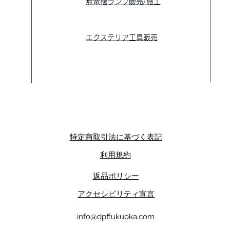
​
・無電極ランプ販売/施工
​
・エクステリア工具販売
特定商取引法に基づく表記
​利用規約
​返品ポリシー
​アクセシビリティ宣言
info@dpffukuoka.com