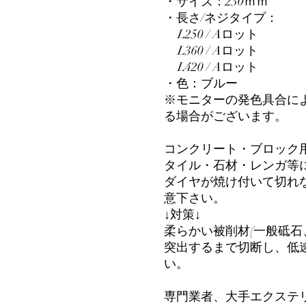
・サイズ：230ｍｍ
・長さ/ネジタイプ：
L250 / Aロット
L360 / Aロット
L420 / Aロット
・色：ブルー
※モニターの発色具合に
る場合がございます。
コンクリート・ブロック
タイル・石材・レンガ等
ダイヤが焼け付いて切れ
意下さい。
↓対策↓
柔らかい被削材(一般砥石
突出するまで切断し、低
い。
専門業者、大手エクステ