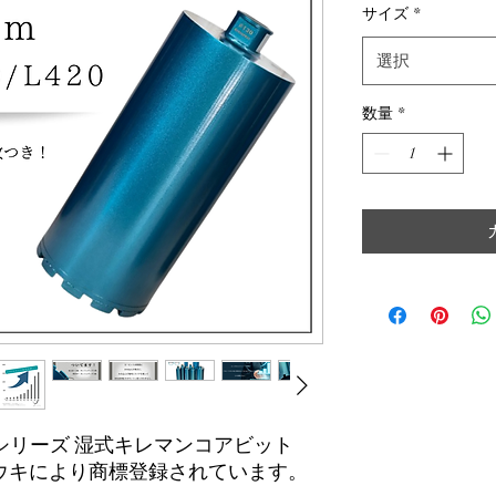
価
サイズ
*
格
選択
数量
*
キレマンシリーズ 湿式キレマンコアビット
ウキにより商標登録されています。