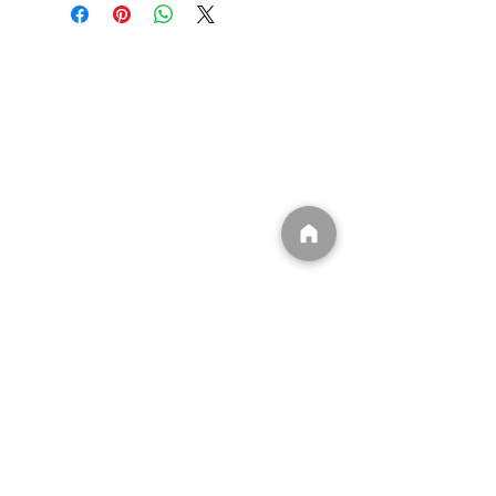
​(有)ユウキ
〒839-1234
福岡県久留米市田主丸町豊城102
​0943-74-7000
info@dpffukuoka.com
​㈲ユウキ事業一覧
​
・DPFマフラー洗浄
​
・遮熱シート販売/施工
​
・無電極ランプ販売/施工