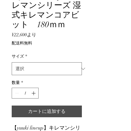
レマンシリーズ 湿
式キレマンコアビ
ット 180ｍｍ
セ
¥22,600
より
ー
配送料無料
ル
価
サイズ
*
格
数量
*
カートに追加する
【yuuki lineup】キレマンシリ