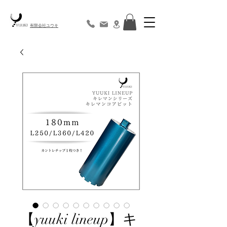
​有限会社ユウキ
【yuuki lineup】キ