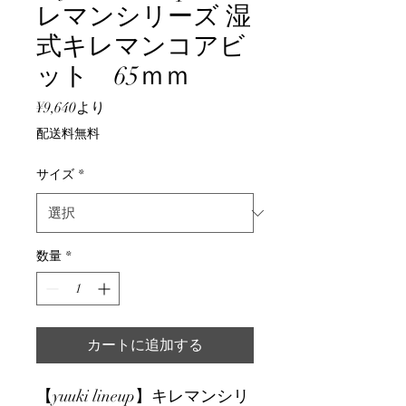
レマンシリーズ 湿
式キレマンコアビ
ット 65ｍｍ
セ
¥9,640
より
ー
配送料無料
ル
価
サイズ
*
格
数量
*
カートに追加する
【yuuki lineup】キレマンシリ