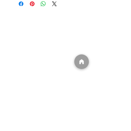
​(有)ユウキ
〒839-1234
福岡県久留米市田主丸町豊城102
​0943-74-7000
info@dpffukuoka.com
​㈲ユウキ事業一覧
​
・DPFマフラー洗浄
​
・遮熱シート販売/施工
​
・無電極ランプ販売/施工