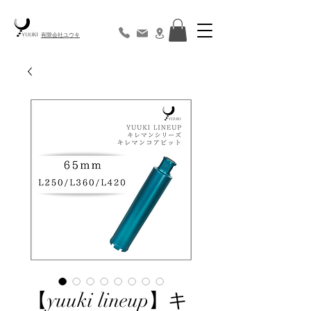
​有限会社ユウキ
【yuuki lineup】キ